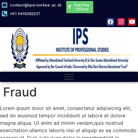
Pay Fee
contact@ipsroorkee.ac.in
Online
+91 9415382237
Fraud
Lorem ipsum dolor sit amet, consectetur adipisicing elit,
sed do eiusmod tempor incididunt ut labore et dolore
magna aliqua. Ut enim ad minim veniam,quis nostrud
exercitation ullamco laboris nisi ut aliquip ex ea commodo
consequat. Duis aute irure dolor in reprehenderit in